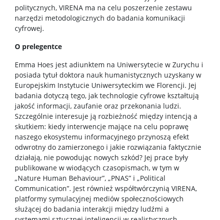
politycznych, VIRENA ma na celu poszerzenie zestawu
narzędzi metodologicznych do badania komunikacji
cyfrowej.
O prelegentce
Emma Hoes jest adiunktem na Uniwersytecie w Zurychu i
posiada tytuł doktora nauk humanistycznych uzyskany w
Europejskim Instytucie Uniwersyteckim we Florencji. Jej
badania dotyczą tego, jak technologie cyfrowe kształtują
jakość informacji, zaufanie oraz przekonania ludzi.
Szczególnie interesuje ją rozbieżność między intencją a
skutkiem: kiedy interwencje mające na celu poprawę
naszego ekosystemu informacyjnego przynoszą efekt
odwrotny do zamierzonego i jakie rozwiązania faktycznie
działają, nie powodując nowych szkód? Jej prace były
publikowane w wiodących czasopismach, w tym w
„Nature Human Behaviour”, „PNAS” i „Political
Communication”. Jest również współtwórczynią VIRENA,
platformy symulacyjnej mediów społecznościowych
służącej do badania interakcji między ludźmi a
systemami sztucznej inteligencji w realistycznych