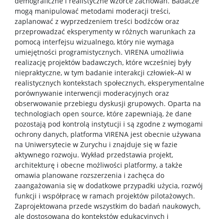
demograficzne i realistyczne wzorce zachowań. Badacze
mogą manipulować metodami moderacji treści,
zaplanować z wyprzedzeniem treści bodźców oraz
przeprowadzać eksperymenty w różnych warunkach za
pomocą interfejsu wizualnego, który nie wymaga
umiejętności programistycznych. VIRENA umożliwia
realizację projektów badawczych, które wcześniej były
niepraktyczne, w tym badanie interakcji człowiek–AI w
realistycznych kontekstach społecznych, eksperymentalne
porównywanie interwencji moderacyjnych oraz
obserwowanie przebiegu dyskusji grupowych. Oparta na
technologiach open source, które zapewniają, że dane
pozostają pod kontrolą instytucji i są zgodne z wymogami
ochrony danych, platforma VIRENA jest obecnie używana
na Uniwersytecie w Zurychu i znajduje się w fazie
aktywnego rozwoju. Wykład przedstawia projekt,
architekturę i obecne możliwości platformy, a także
omawia planowane rozszerzenia i zachęca do
zaangażowania się w dodatkowe przypadki użycia, rozwój
funkcji i współpracę w ramach projektów pilotażowych.
Zaprojektowana przede wszystkim do badań naukowych,
ale dostosowana do kontekstów edukacyjnych i