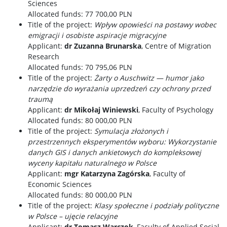
Sciences
Allocated funds: 77 700,00 PLN
Title of the project:
Wpływ opowieści na postawy wobec
emigracji i osobiste aspiracje migracyjne
Applicant:
dr Zuzanna Brunarska
, Centre of Migration
Research
Allocated funds: 70 795,06 PLN
Title of the project:
Żarty o Auschwitz — humor jako
narzędzie do wyrażania uprzedzeń czy ochrony przed
traumą
Applicant:
dr Mikołaj Winiewski
, Faculty of Psychology
Allocated funds: 80 000,00 PLN
Title of the project:
Symulacja złożonych i
przestrzennych eksperymentów wyboru: Wykorzystanie
danych GIS i danych ankietowych do kompleksowej
wyceny kapitału naturalnego w Polsce
Applicant:
mgr Katarzyna Zagórska
, Faculty of
Economic Sciences
Allocated funds: 80 000,00 PLN
Title of the project:
Klasy społeczne i podziały polityczne
w Polsce – ujęcie relacyjne
Applicant:
dr Tomasz Warczok
, Faculty of Applied Social