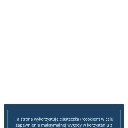
Ta strona wykorzystuje ciasteczka ("cookies") w celu
zapewnienia maksymalnej wygody w korzystaniu z