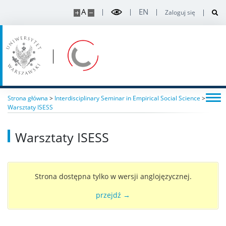
Red Giant
A
EN
Zaloguj się
Publikacje
Konkursy
Rekrutacje
Strona główna
>
Interdisciplinary Seminar in Empirical Social Science
>
Warsztaty ISESS
Kontakt
Warsztaty ISESS
Strona dostępna tylko w wersji anglojęzycznej.
przejdź →