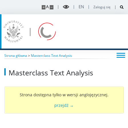
Red Giant
A
EN
Zaloguj się
Publikacje
Konkursy
Rekrutacje
Strona główna
>
Masterclass Text Analysis
Masterclass Text Analysis
Kontakt
Strona dostępna tylko w wersji anglojęzycznej.
przejdź →