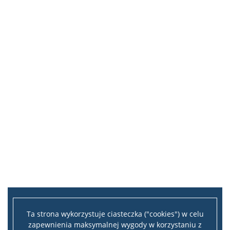
Ta strona wykorzystuje ciasteczka ("cookies") w celu
zapewnienia maksymalnej wygody w korzystaniu z